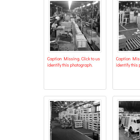
Caption Missing. Click to us
Caption Miss
identify this photograph.
identify this