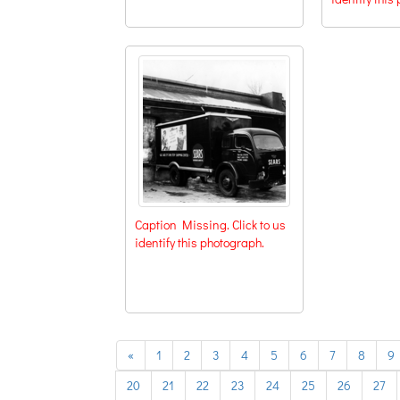
Caption Missing. Click to us
identify this photograph.
previous
«
1
2
3
4
5
6
7
8
9
20
21
22
23
24
25
26
27